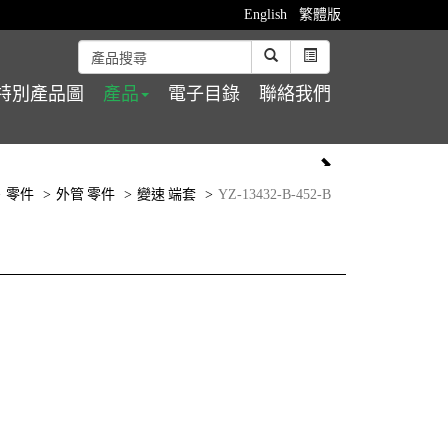
English
繁體版
特別產品圖
產品
電子目錄
聯絡我們
零件
外管 零件
變速 端套
YZ-13432-B-452-B