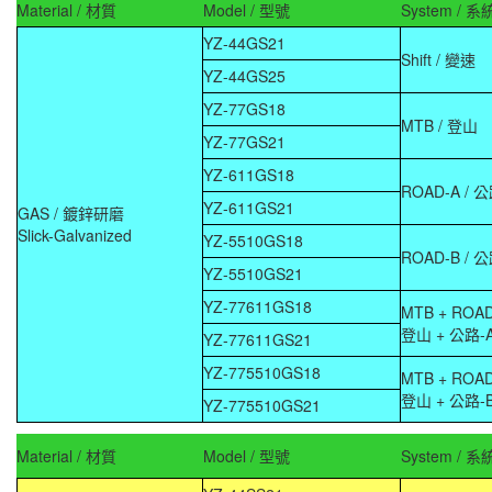
Material / 材質
Model / 型號
System / 系
YZ-44GS21
Shift / 變速
YZ-44GS25
YZ-77GS18
MTB / 登山
YZ-77GS21
YZ-611GS18
ROAD-A / 
YZ-611GS21
GAS / 鍍鋅研磨
Slick-Galvanized
YZ-5510GS18
ROAD-B / 
YZ-5510GS21
YZ-77611GS18
MTB + ROA
登山 + 公路-
YZ-77611GS21
YZ-775510GS18
MTB + ROA
登山 + 公路-
YZ-775510GS21
Material / 材質
Model / 型號
System / 系