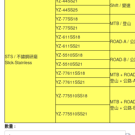
YZ-44SS21
Shift / 變速
YZ-44SS25
YZ-77SS18
MTB / 登山
YZ-77SS21
YZ-611SS18
ROAD-A / 
YZ-611SS21
YZ-5510SS18
STS / 不鏽鋼研磨
ROAD-B / 
Slick-Stainless
YZ-5510SS21
YZ-77611SS18
MTB + ROA
登山 + 公路-
YZ-77611SS21
YZ-775510SS18
MTB + ROA
登山 + 公路-
YZ-775510SS21
數量 :